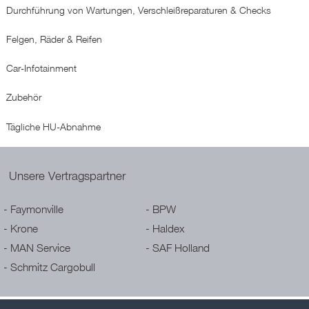
Durchführung von Wartungen, Verschleißreparaturen & Checks
Felgen, Räder & Reifen
Car-Infotainment
Zubehör
Tägliche HU-Abnahme
Unsere Vertragspartner
Faymonville
BPW
Krone
Haldex
MAN Service
SAF Holland
Schmitz Cargobull