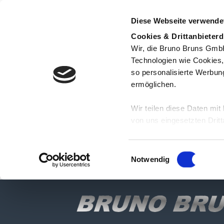
Diese Webseite verwende
Cookies & Drittanbieterd
Wir, die Bruno Bruns GmbH,
Technologien wie Cookies,
so personalisierte Werbun
ermöglichen.
Wir teilen diese Daten mit
von uns eingesetzten Dritt
zusammen, die Sie ihnen b
gesammelt haben. Sie willi
Einwilligungsauswahl
„Erweiterte Einstellungen
Notwendig
verwendeten Endgerät ges
haben das Recht, nicht ein
zu widerrufen.
Hinweis
: Einige Dienste 