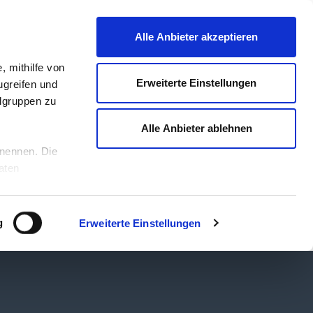
Alle Anbieter akzeptieren
, mithilfe von
Erweiterte Einstellungen
ugreifen und
lgruppen zu
Alle Anbieter ablehnen
enennen. Die
aten
ienste
ier unter
Ihnen
g
Erweiterte Einstellungen
den. Sie
 ändern oder
 Nutzung