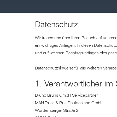
dieser Dienste zustimmen,
Art. 49 (1) lit. a DSGVO 
neuer Angemessenheitsbe
Privacy Framework“). Zu b
Datenschutz
Datenübermittlungen an je
aufgeführt sind. Für Date
Wir freuen uns über Ihren Besuch auf unsere
Privacy Framework fallen, 
ein wichtiges Anliegen. In diesen Datenschut
dass Ihre Daten von US-B
und auf welchen Rechtsgrundlagen dies gesch
Erfahren Sie mehr darüber,
Präferenzen im Abschnitt „
Datenschutzhinweise für alle weiteren Verarbe
Datenschutzerklärung unte
Verwendung Ihrer Daten fi
1. Verantwortlicher i
Bruno Bruns GmbH Servicepartner
MAN Truck & Bus Deutschland GmbH
Württemberger Straße 2