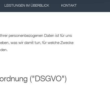
n USA gemäß
LEISTUNGEN IM ÜBERBLICK
KONTAKT
mmission ein
U.S. Data
t und nur
ework List
. Data
Ihrer personenbezogenen Daten ist für uns
t das Risiko,
heben, was wir damit tun, für welche Zwecke
rden.
nden.
Ihre
er
ationen zur
erordnung ("DSGVO")