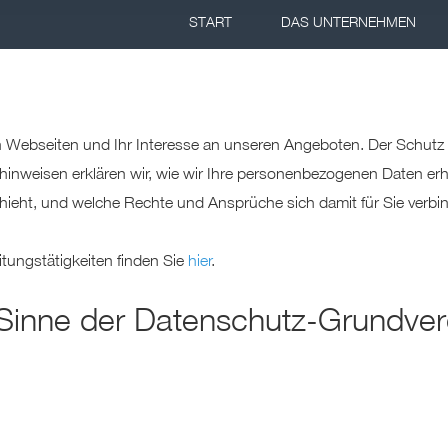
 erklären Sie sich auch mit der Verarbeitung Ihrer Daten in de
START
DAS UNTERNEHMEN
einverstanden. Am 10. Juli 2023 wurde von der Europäischen Ko
schluss gemäß Art. 45 DSGVO für die USA angenommen („EU-
eachten ist, dass der Angemessenheitsbeschluss nur partiell gil
ne US-Unternehmen abdeckt, die in der sog.
Data Privacy Fram
nübermittlungen an Unternehmen, welche nicht unter das EU-U.S
n Webseiten und Ihr Interesse an unseren Angeboten. Der Schutz 
gilt der Angemessenheitsbeschluss jedoch nicht. Hierbei besteh
zhinweisen erklären wir, wie wir Ihre personenbezogenen Daten er
ehörden zu Kontroll- und Überwachungszwecken verarbeitet we
ieht, und welche Rechte und Ansprüche sich damit für Sie verbi
 wie Ihre persönlichen Daten verarbeitet werden, und legen Sie 
Erweiterte Einstellungen“ fest. Sie können Ihre Zustimmung in d
itungstätigkeiten finden Sie
hier
.
r „Cookies“ jederzeit ändern oder zurückziehen. Weitere Inform
nden Sie in unserer
Datenschutzerklärung
m Sinne der Datenschutz-Grundv